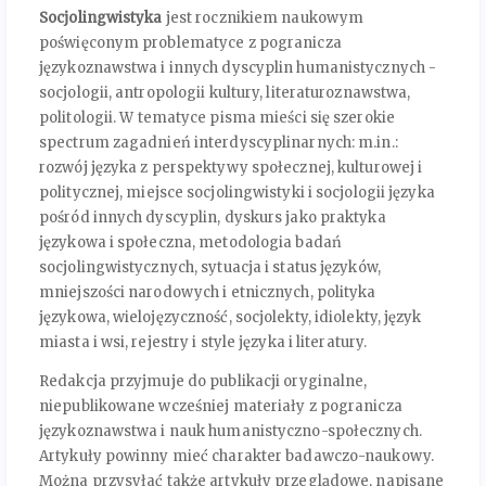
Socjolingwistyka
jest rocznikiem naukowym
poświęconym problematyce z pogranicza
językoznawstwa i innych dyscyplin humanistycznych -
socjologii, antropologii kultury, literaturoznawstwa,
politologii. W tematyce pisma mieści się szerokie
spectrum zagadnień interdyscyplinarnych: m.in.:
rozwój języka z perspektywy społecznej, kulturowej i
politycznej, miejsce socjolingwistyki i socjologii języka
pośród innych dyscyplin, dyskurs jako praktyka
językowa i społeczna, metodologia badań
socjolingwistycznych, sytuacja i status języków,
mniejszości narodowych i etnicznych, polityka
językowa, wielojęzyczność, socjolekty, idiolekty, język
miasta i wsi, rejestry i style języka i literatury.
Redakcja przyjmuje do publikacji oryginalne,
niepublikowane wcześniej materiały z pogranicza
językoznawstwa i nauk humanistyczno-społecznych.
Artykuły powinny mieć charakter badawczo-naukowy.
Można przysyłać także artykuły przeglądowe, napisane