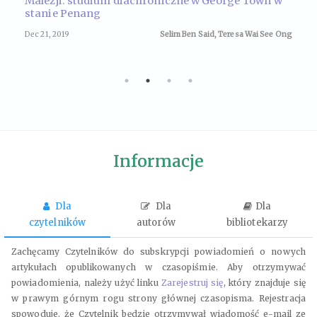
Malezji: studium diachroniczne w George Town w
stanie Penang
Dec 21, 2019
Selim Ben Said, Teresa Wai See Ong
Informacje
Dla
Dla
Dla
czytelników
autorów
bibliotekarzy
Zachęcamy Czytelników do subskrypcji powiadomień o nowych
artykułach opublikowanych w czasopiśmie. Aby otrzymywać
powiadomienia, należy użyć linku
Zarejestruj się
, który znajduje się
w prawym górnym rogu strony głównej czasopisma. Rejestracja
spowoduje, że Czytelnik będzie otrzymywał wiadomość e-mail ze