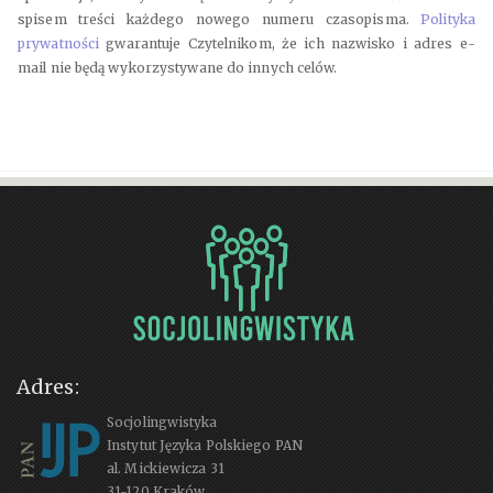
spisem treści każdego nowego numeru czasopisma.
Polityka
prywatności
gwarantuje Czytelnikom, że ich nazwisko i adres e-
mail nie będą wykorzystywane do innych celów.
Adres:
Socjolingwistyka
Instytut Języka Polskiego PAN
al. Mickiewicza 31
31-120 Kraków