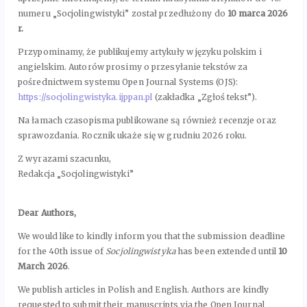
numeru „Socjolingwistyki” został przedłużony do
10 marca 2026
r.
Przypominamy, że publikujemy artykuły w języku polskim i
angielskim. Autorów prosimy o przesyłanie tekstów za
pośrednictwem systemu Open Journal Systems (OJS):
https://socjolingwistyka.ijppan.pl
(zakładka „Zgłoś tekst”).
Na łamach czasopisma publikowane są również recenzje oraz
sprawozdania. Rocznik ukaże się w grudniu 2026 roku.
Z wyrazami szacunku,
Redakcja „Socjolingwistyki”
Dear Authors,
We would like to kindly inform you that the submission deadline
for the 40th issue of
Socjolingwistyka
has been extended until
10
March 2026
.
We publish articles in Polish and English. Authors are kindly
requested to submit their manuscripts via the Open Journal