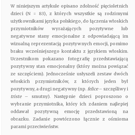
W niniejszym artykule opisano zdolność pięcioletnich
dzieci (N = 83), z których wszystkie są rodzimymi
użytkownikami języka polskiego, do łączenia włoskich
przymiotników wyrażających pozytywne lub
negatywne stany emocjonalne z odpowiadającą im
wizualną reprezentacją pozytywnych emocji, pomimo
braku wcześniejszego kontaktu z językiem włoskim.
Uczestnikom pokazano fotografię przedstawiającą
pozytywny stan emocjonalny (który można powiązać
ze szczęściem). Jednocześnie usłyszeli zestaw dwóch
włoskich przymiotników, z których jeden był
pozytywny, a drugi negatywny (np.
felice
– szczęśliwy i
triste
– smutny). Następnie dzieci poproszono o
wybranie przymiotnika, który ich zdaniem najlepiej
oddawał pozytywną emocję przedstawioną na
obrazku. Zadanie powtórzono łącznie z ośmioma
parami przeciwieństw.