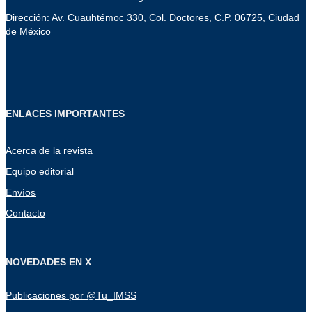
Dirección: Av. Cuauhtémoc 330, Col. Doctores, C.P. 06725, Ciudad
de México
ENLACES IMPORTANTES
Acerca de la revista
Equipo editorial
Envíos
Contacto
NOVEDADES EN X
Publicaciones por @Tu_IMSS