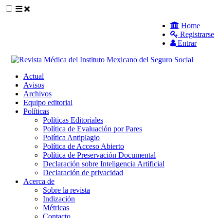
##plugins.themes.themeEleven.accessible_
Home
Registrarse
##plugins.themes.themeEleven.accessible_menu.main_navigat
Entrar
##plugins.themes.themeEleven.accessible_menu.main_content
##plugins.themes.themeEleven.accessible_menu.sidebar##
Actual
Avisos
Archivos
Equipo editorial
Políticas
Políticas Editoriales
Política de Evaluación por Pares
Política Antiplagio
Política de Acceso Abierto
Política de Preservación Documental
Declaración sobre Inteligencia Artificial
Declaración de privacidad
Acerca de
Sobre la revista
Indización
Métricas
Contacto