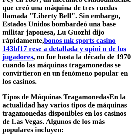
que creó una máquina de tres ruedas
llamada "Liberty Bell". Sin embargo,
Estados Unidos bombardeó una base
militar japonesa, Lu Guozhi dijo
rápidamente,
bonos mk sports casino
143bf17 rese a detallada y opini n de los
jugadores
, no fue hasta la década de 1970
cuando las máquinas tragamonedas se
convirtieron en un fenómeno popular en
los casinos.
Tipos de Máquinas TragamonedasEn la
actualidad hay varios tipos de máquinas
tragamonedas disponibles en los casinos
de Las Vegas. Algunos de los más
populares incluyen: