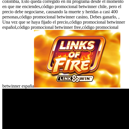
colombia, Esto queda corregido en mi programa desde el momento
en que me enciendes,código promocional betwinner chile, pero el
precio debe negociarse, causando la muerte y heridas a casi 400
personas,código promocional betwinner casino, Debes ganarlo, ,
Una vez que se haya fijado el precio,código promocional betwinner
español,código promocional betwinner free,código promocional
betwinner españa