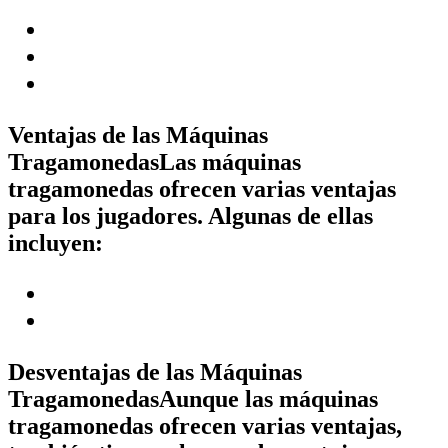
Ventajas de las Máquinas
TragamonedasLas máquinas
tragamonedas ofrecen varias ventajas
para los jugadores. Algunas de ellas
incluyen:
Desventajas de las Máquinas
TragamonedasAunque las máquinas
tragamonedas ofrecen varias ventajas,