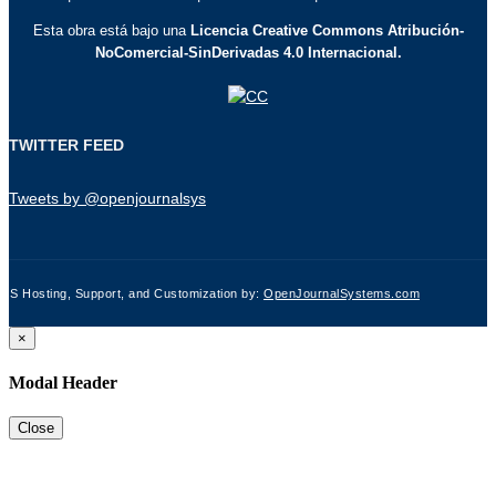
Esta obra está bajo una
Licencia Creative Commons Atribución-
NoComercial-SinDerivadas 4.0 Internacional.
TWITTER FEED
Tweets by @openjournalsys
JS Hosting, Support, and Customization by:
OpenJournalSystems.com
×
Modal Header
Close