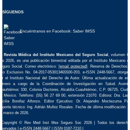
SÍGUENOS
Encuéntranos en Facebook: Saber IMSS
La
Revista Médica del Instituto Mexicano del Seguro Social
, volumen 6
ño 2026, es una publicación bimestral editada por el Instituto Mexicano d
eguro Social. Correo electrónico:
[email protected]
. Reserva de Derechos 
so Exclusivo No. 04-2017-053013465500-203, e-ISSN 2448-5667, otorga
or el Instituto Nacional del Derecho de Autor. Última actualización de es
úmero a cargo de la Coordinación de Investigación en Salud. Aveni
uauhtémoc 330, Colonia Doctores, Alcaldía Cuauhtémoc, C.P. 06725, Ciud
e México. Teléfono: (55) 56 27 69 00, extensión 21070. Editora: Dra. Lau
ecilia Bonifaz Alfonzo. Editor Ejecutivo: Dr. Alejandro Moctezuma Pa
oporte técnico: Ing. Adrián Muñoz Rosales. Fecha de última modificación: 
e marzo de 2026.
 Copyright © Rev Med Inst Mex Seguro Soc 2026 | Todos los derech
eservados | e-ISSN 2448-5667 | ISSN 0187-7210 |