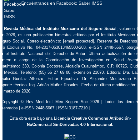
Encuéntranos en Facebook: Saber IMSS
La
Revista Médica del Instituto Mexicano del Seguro Social
, volumen 6
ño 2026, es una publicación bimestral editada por el Instituto Mexicano d
eguro Social. Correo electrónico:
[email protected]
. Reserva de Derechos 
so Exclusivo No. 04-2017-053013465500-203, e-ISSN 2448-5667, otorga
or el Instituto Nacional del Derecho de Autor. Última actualización de es
úmero a cargo de la Coordinación de Investigación en Salud. Aveni
uauhtémoc 330, Colonia Doctores, Alcaldía Cuauhtémoc, C.P. 06725, Ciud
e México. Teléfono: (55) 56 27 69 00, extensión 21070. Editora: Dra. Lau
ecilia Bonifaz Alfonzo. Editor Ejecutivo: Dr. Alejandro Moctezuma Pa
oporte técnico: Ing. Adrián Muñoz Rosales. Fecha de última modificación: 
e marzo de 2026.
 Copyright © Rev Med Inst Mex Seguro Soc 2026 | Todos los derech
eservados | e-ISSN 2448-5667 | ISSN 0187-7210 |
Esta obra está bajo una
Licencia Creative Commons Atribución-
NoComercial-SinDerivadas 4.0 Internacional.