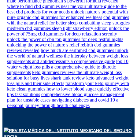
male performance phenoman s powerful formula revealed
where to find cbd gummies near me your ultimate guide to the
best cbd products for your needs
unlock nature s potential with
pure organic cbd gummies for enhanced wellness
cbd gummies
with thc natural relief for better sleep
combatting sleep struggles
medterra cbd gummies sleep tight strawberry edition
unlock the
power of 75mg cbd gummies for deep relaxation serenity
unlock the power of cbn top gummies for deep restful nights
unlocking the power of nature s relief rebirth cbd gummies
reviews revealed
how much are earthmed cbd gummies unlock
the world of natural wellness
the interplay between weight loss
supplements and antidepressants a comprehensive guide
top 10
water weight loss pills a comprehensive guide to diuretic
supplements
keto gummies reviews the ultimate weight loss
solution for busy lives
shark tank review keto advanced weight
loss pills and their side effects
transform your keto journey with
keto clean gummies
how to lower blood sugar quickly effective
tips fast solutions
comprehensive blood glucose management
plan for unstable cases
navigating diabetes and covid 19 a
personal journey through health challenges