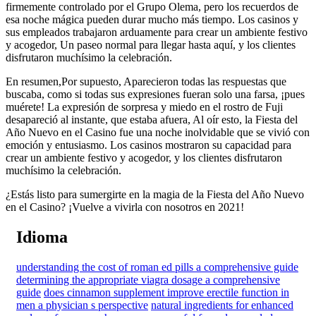
firmemente controlado por el Grupo Olema, pero los recuerdos de
esa noche mágica pueden durar mucho más tiempo. Los casinos y
sus empleados trabajaron arduamente para crear un ambiente festivo
y acogedor, Un paseo normal para llegar hasta aquí, y los clientes
disfrutaron muchísimo la celebración.
En resumen,Por supuesto, Aparecieron todas las respuestas que
buscaba, como si todas sus expresiones fueran solo una farsa, ¡pues
muérete! La expresión de sorpresa y miedo en el rostro de Fuji
desapareció al instante, que estaba afuera, Al oír esto, la Fiesta del
Año Nuevo en el Casino fue una noche inolvidable que se vivió con
emoción y entusiasmo. Los casinos mostraron su capacidad para
crear un ambiente festivo y acogedor, y los clientes disfrutaron
muchísimo la celebración.
¿Estás listo para sumergirte en la magia de la Fiesta del Año Nuevo
en el Casino? ¡Vuelve a vivirla con nosotros en 2021!
Idioma
understanding the cost of roman ed pills a comprehensive guide
determining the appropriate viagra dosage a comprehensive
guide
does cinnamon supplement improve erectile function in
men a physician s perspective
natural ingredients for enhanced