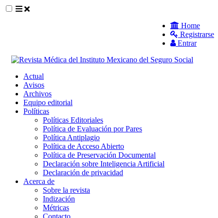
##plugins.themes.themeEleven.accessible_
Home
Registrarse
##plugins.themes.themeEleven.accessible_menu.main_navigat
Entrar
##plugins.themes.themeEleven.accessible_menu.main_content
##plugins.themes.themeEleven.accessible_menu.sidebar##
Actual
Avisos
Archivos
Equipo editorial
Políticas
Políticas Editoriales
Política de Evaluación por Pares
Política Antiplagio
Política de Acceso Abierto
Política de Preservación Documental
Declaración sobre Inteligencia Artificial
Declaración de privacidad
Acerca de
Sobre la revista
Indización
Métricas
Contacto