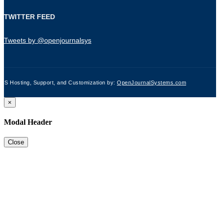
TWITTER FEED
Tweets by @openjournalsys
JS Hosting, Support, and Customization by:
OpenJournalSystems.com
×
Modal Header
Close