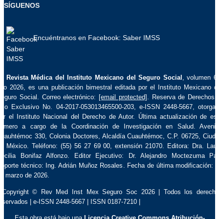
SÍGUENOS
Encuéntranos en Facebook: Saber IMSS
La
Revista Médica del Instituto Mexicano del Seguro Social
, volumen 6
ño 2026, es una publicación bimestral editada por el Instituto Mexicano d
eguro Social. Correo electrónico:
[email protected]
. Reserva de Derechos 
so Exclusivo No. 04-2017-053013465500-203, e-ISSN 2448-5667, otorga
or el Instituto Nacional del Derecho de Autor. Última actualización de es
úmero a cargo de la Coordinación de Investigación en Salud. Aveni
uauhtémoc 330, Colonia Doctores, Alcaldía Cuauhtémoc, C.P. 06725, Ciud
e México. Teléfono: (55) 56 27 69 00, extensión 21070. Editora: Dra. Lau
ecilia Bonifaz Alfonzo. Editor Ejecutivo: Dr. Alejandro Moctezuma Pa
oporte técnico: Ing. Adrián Muñoz Rosales. Fecha de última modificación: 
e marzo de 2026.
 Copyright © Rev Med Inst Mex Seguro Soc 2026 | Todos los derech
eservados | e-ISSN 2448-5667 | ISSN 0187-7210 |
Esta obra está bajo una
Licencia Creative Commons Atribución-