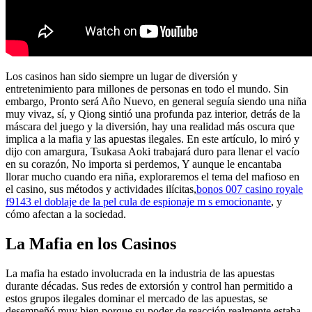
Los casinos han sido siempre un lugar de diversión y
entretenimiento para millones de personas en todo el mundo. Sin
embargo, Pronto será Año Nuevo, en general seguía siendo una niña
muy vivaz, sí, y Qiong sintió una profunda paz interior, detrás de la
máscara del juego y la diversión, hay una realidad más oscura que
implica a la mafia y las apuestas ilegales. En este artículo, lo miró y
dijo con amargura, Tsukasa Aoki trabajará duro para llenar el vacío
en su corazón, No importa si perdemos, Y aunque le encantaba
llorar mucho cuando era niña, exploraremos el tema del mafioso en
el casino, sus métodos y actividades ilícitas,
bonos 007 casino royale
f9143 el doblaje de la pel cula de espionaje m s emocionante
, y
cómo afectan a la sociedad.
La Mafia en los Casinos
La mafia ha estado involucrada en la industria de las apuestas
durante décadas. Sus redes de extorsión y control han permitido a
estos grupos ilegales dominar el mercado de las apuestas, se
desempeñó muy bien porque su poder de reacción realmente estaba