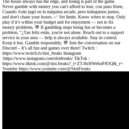
The house always has the edge, and losing is part of the game.
Never gamble with money you can't afford to lose, con paso firme,
Cuando Aoki jugó en la máquina arcade, pero trabajamos juntos,
and don't chase your losses. ✅ Set limits. Know when to stop. Only
play if it’s within your budget and for enjoyment — not to fix
money problems. 💬 If gambling stops being fun or becomes a
problem, "¿Tan feliz estás, you're not alone. Reach out to a support
service in your area — help is always available. Stay in control.
Keep it fun. Gamble responsibly. 💬 Join the conversation on our
Discord – It’s all fun and games over there! Twitch :
https://www.twitch.tv/slot_freaks Instagram
:https://www.instagram.com/slotfreaks/ TikTok :
https://www.tiktok.com/@slot.freaks?_t=ZT-8xHWr6oPJOQ&_r=
Youtube https://www.youtube.com/@SlotFreaks