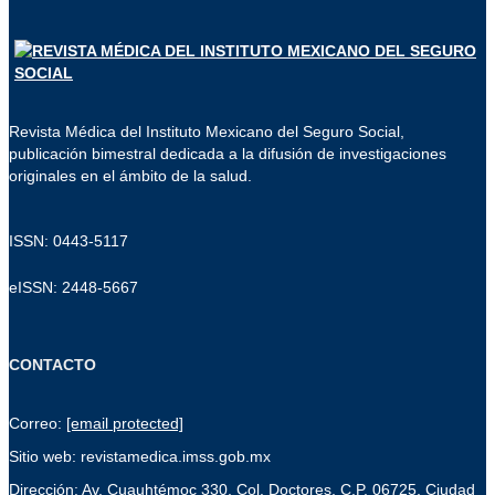
Revista Médica del Instituto Mexicano del Seguro Social,
publicación bimestral dedicada a la difusión de investigaciones
originales en el ámbito de la salud.
ISSN: 0443-5117
eISSN: 2448-5667
CONTACTO
Correo:
[email protected]
Sitio web: revistamedica.imss.gob.mx
Dirección: Av. Cuauhtémoc 330, Col. Doctores, C.P. 06725, Ciudad