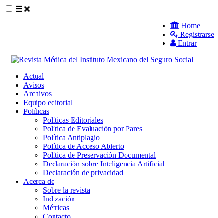
##plugins.themes.themeEleven.accessible_
Home
Registrarse
##plugins.themes.themeEleven.accessible_menu.main_navigat
Entrar
##plugins.themes.themeEleven.accessible_menu.main_content
##plugins.themes.themeEleven.accessible_menu.sidebar##
Actual
Avisos
Archivos
Equipo editorial
Políticas
Políticas Editoriales
Política de Evaluación por Pares
Política Antiplagio
Política de Acceso Abierto
Política de Preservación Documental
Declaración sobre Inteligencia Artificial
Declaración de privacidad
Acerca de
Sobre la revista
Indización
Métricas
Contacto