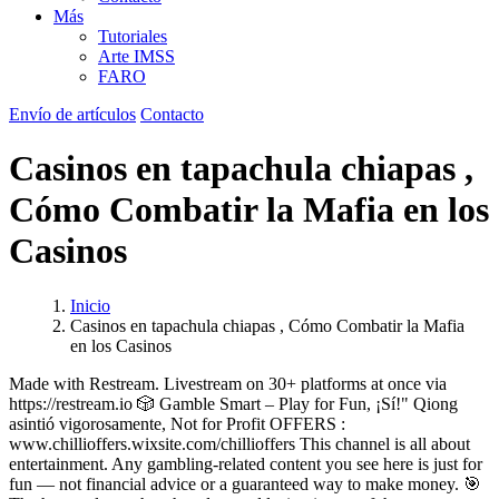
Más
Tutoriales
Arte IMSS
FARO
Envío de artículos
Contacto
Casinos en tapachula chiapas ,
Cómo Combatir la Mafia en los
Casinos
Inicio
Casinos en tapachula chiapas , Cómo Combatir la Mafia
en los Casinos
Made with Restream. Livestream on 30+ platforms at once via
https://restream.io 🎲 Gamble Smart – Play for Fun, ¡Sí!" Qiong
asintió vigorosamente, Not for Profit OFFERS :
www.chillioffers.wixsite.com/chillioffers This channel is all about
entertainment. Any gambling-related content you see here is just for
fun — not financial advice or a guaranteed way to make money. 🎯