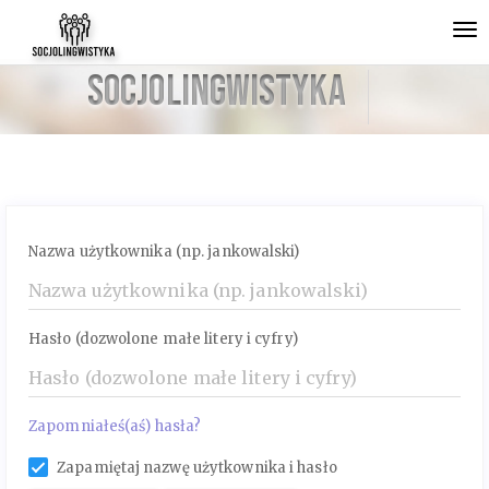
Szybki
To
skok
nav
do
Socjolingwistyka
zawartości
strony
Nawigacja
główna
Główna
treść
Pasek
Nazwa użytkownika (np. jankowalski)
boczny
Hasło (dozwolone małe litery i cyfry)
Zapomniałeś(aś) hasła?
Zapamiętaj nazwę użytkownika i hasło