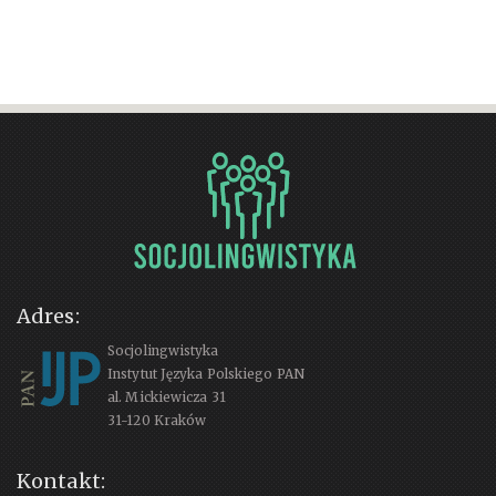
Adres:
Socjolingwistyka
Instytut Języka Polskiego PAN
al. Mickiewicza 31
31-120 Kraków
Kontakt: