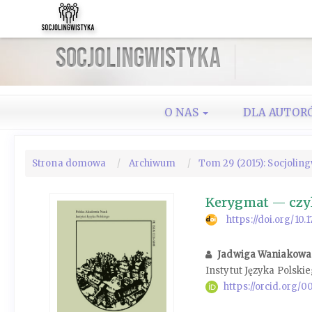
Szybki
skok
do
Socjolingwistyka
zawartości
strony
Nawigacja
główna
O NAS
DLA AUTOR
Główna
treść
Pasek
Strona domowa
Archiwum
Tom 29 (2015): Socjolin
boczny
Kerygmat — czyl
https://doi.org/10
Jadwiga Waniakowa
Instytut Języka Polski
https://orcid.org/