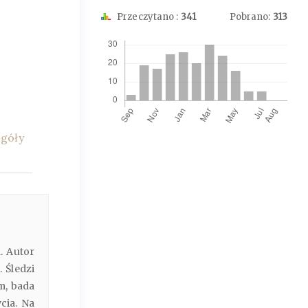
Przeczytano :
341
Pobrano:
313
Downloads
egóły
. Autor
 Śledzi
m, bada
cia. Na