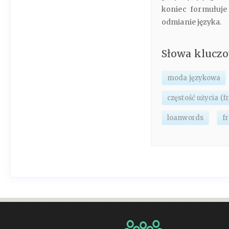
koniec formułuje
odmianie języka.
Słowa klucz
moda językowa
częstość użycia (
loanwords
f