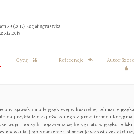
Tom 29 (2015): Socjolingwistyka
u:
5.12.2019
Cytuj
Referencje
Autor Szcz
ięcony zjawisku mody językowej w kościelnej odmianie języka
nie na przykładzie zapożyczonego z greki terminu kerygmat.
obserwując początki pojawienia się kerygmatu w języku polski
stępowania, jego znaczenie i obserwuje wzrost częstości uży