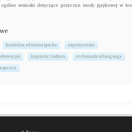
 ogólne wnioski dotyczące przyczyn mody językowej w koś
owe
kościelna odmiana języka
zapożyczenia
frekwencja)
linguistic fashion
ecclesiastical language
requency