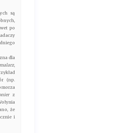
ych są
obnych,
awet po
badaczy
odniego
zna dla
 malarz
,
rzykład
ór (np.
omorza
onier
z
Wołynia
ano, że
cznie i