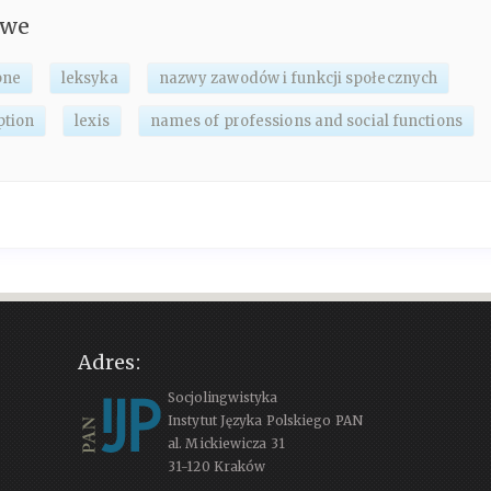
owe
bne
leksyka
nazwy zawodów i funkcji społecznych
ption
lexis
names of professions and social functions
Adres:
Socjolingwistyka
Instytut Języka Polskiego PAN
al. Mickiewicza 31
31-120 Kraków