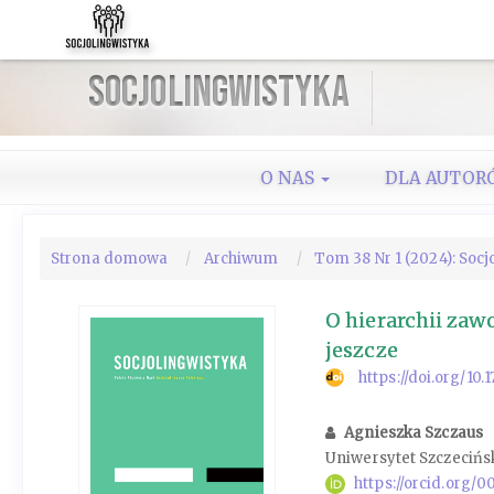
Szybki
skok
do
Socjolingwistyka
zawartości
strony
Nawigacja
główna
O NAS
DLA AUTOR
Główna
treść
Pasek
Strona domowa
Archiwum
Tom 38 Nr 1 (2024): Soc
boczny
O hierarchii zaw
jeszcze
https://doi.org/10
Agnieszka Szczaus
Uniwersytet Szczecińsk
https://orcid.org/