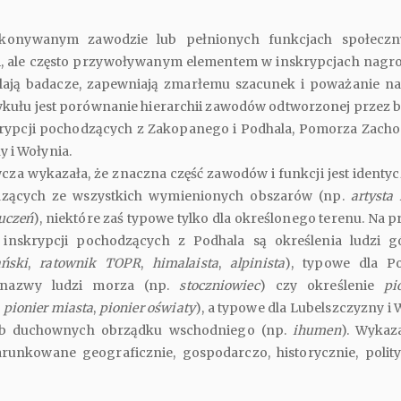
konywanym zawodzie lub pełnionych funkcjach społeczn
m, ale często przywoływanym elementem w inskrypcjach nagr
ślają badacze, zapewniają zmarłemu szacunek i poważanie n
tykułu jest porównanie hierarchii zawodów odtworzonej przez 
krypcji pochodzących z Zakopanego i Podhala, Pomorza Zach
 i Wołynia.
za wykazała, że znaczna część zawodów i funkcji jest identyc
dzących ze wszystkich wymienionych obszarów (np.
artysta
uczeń
), niektóre zaś typowe tylko dla określonego terenu. Na p
 inskrypcji pochodzących z Podhala są określenia ludzi g
ański
,
ratownik TOPR
,
himalaista
,
alpinista
), typowe dla P
 nazwy ludzi morza (np.
stoczniowiec
) czy określenie
pi
.
pionier miasta
,
pionier oświaty
), a typowe dla Lubelszczyzny i 
sób duchownych obrządku wschodniego (np.
ihumen
). Wykaz
runkowane geograficznie, gospodarczo, historycznie, polity