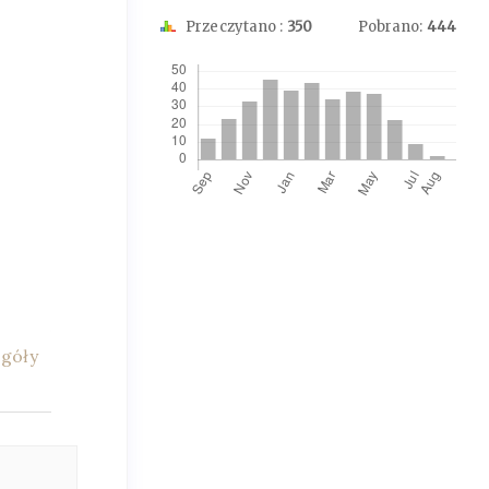
Przeczytano :
350
Pobrano:
444
Downloads
egóły