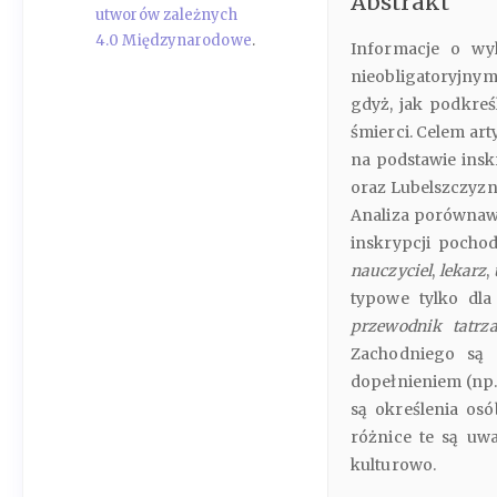
Abstrakt
utworów zależnych
4.0 Międzynarodowe
.
Informacje o wy
nieobligatoryjny
gdyż, jak podkre
śmierci. Celem ar
na podstawie ins
oraz Lubelszczyzny
Analiza porównawc
inskrypcji pocho
nauczyciel
,
lekarz
,
typowe tylko dla
przewodnik tatrz
Zachodniego są
dopełnieniem (np
są określenia o
różnice te są uwa
kulturowo.