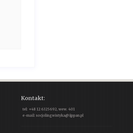
Kontakt:
tel: +48 12 6325692, wew. 401
e-mail: socjolingwistyka@ijppan.pl