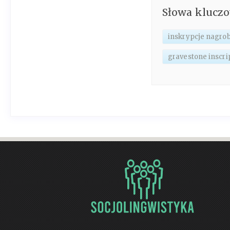
Słowa klucz
inskrypcje nagro
gravestone inscri