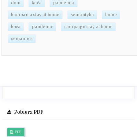
dom
kuća
pandemia
kampania stay at home
semantyka
home
kuća
pandemic
campaign stay at home
semantics
Pobierz PDF
PDF