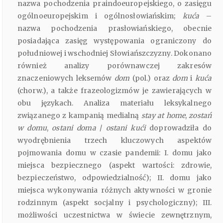
nazwa pochodzenia praindoeuropejskiego, o zasięgu
ogólnoeuropejskim i ogólnosłowiańskim;
kuća
–
nazwa pochodzenia prasłowiańskiego, obecnie
posiadająca zasięg występowania ograniczony do
południowej i wschodniej Słowiańszczyzny. Dokonano
również analizy porównawczej zakresów
znaczeniowych leksemów
dom
(pol.) oraz
dom
i
kuća
(chorw.), a także frazeologizmów je zawierających w
obu językach. Analiza materiału leksykalnego
związanego z kampanią medialną
stay at home
,
zostań
w domu
,
ostani doma
/
ostani kući
doprowadziła do
wyodrębnienia trzech kluczowych aspektów
pojmowania domu w czasie pandemii: I. domu jako
miejsca bezpiecznego (aspekt wartości: zdrowie,
bezpieczeństwo, odpowiedzialność); II. domu jako
miejsca wykonywania różnych aktywności w gronie
rodzinnym (aspekt socjalny i psychologiczny); III.
możliwości uczestnictwa w świecie zewnętrznym,